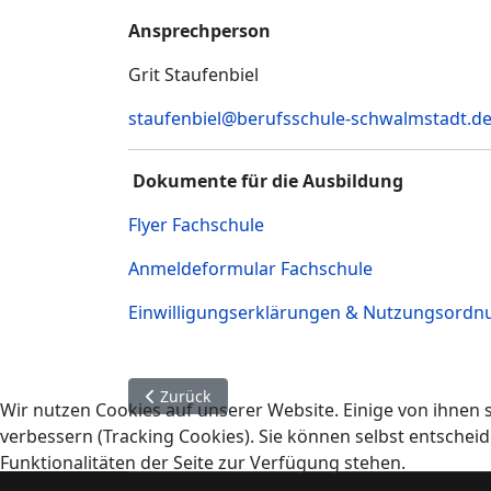
Ansprechperson
Grit Staufenbiel
staufenbiel@berufsschule-schwalmstadt.d
Dokumente für die Ausbildung
Flyer Fachschule
Anmeldeformular Fachschule
Einwilligungserklärungen & Nutzungsord
Vorheriger Beitrag: Flyer Ski & Snowboard
Zurück
Wir nutzen Cookies auf unserer Website. Einige von ihnen s
verbessern (Tracking Cookies). Sie können selbst entscheid
Funktionalitäten der Seite zur Verfügung stehen.