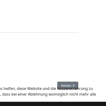
Nächster Beitrag: Flyer FSP
Weiter
ns helfen, diese Website und die Nutzererfahrung zu
e, dass bei einer Ablehnung womöglich nicht mehr alle