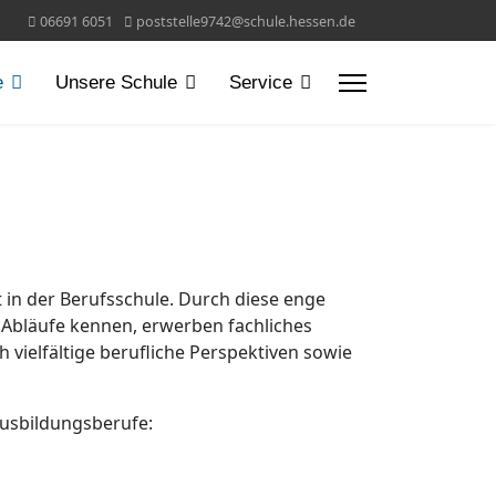
06691 6051
poststelle9742@schule.hessen.de
e
Unsere Schule
Service
 in der Berufsschule. Durch diese enge
e Abläufe kennen, erwerben fachliches
vielfältige berufliche Perspektiven sowie
Ausbildungsberufe: