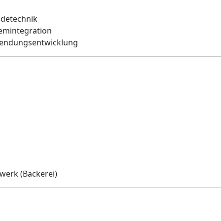
udetechnik
temintegration
nwendungsentwicklung
werk (Bäckerei)