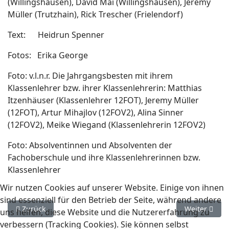
(Willingshausen), David Mai (Willingshausen), Jeremy
Müller (Trutzhain), Rick Trescher (Frielendorf)
Text: Heidrun Spenner
Fotos: Erika George
Foto: v.l.n.r. Die Jahrgangsbesten mit ihrem
Klassenlehrer bzw. ihrer Klassenlehrerin: Matthias
Itzenhäuser (Klassenlehrer 12FOT), Jeremy Müller
(12FOT), Artur Mihajlov (12FOV2), Alina Sinner
(12FOV2), Meike Wiegand (Klassenlehrerin 12FOV2)
Foto: Absolventinnen und Absolventen der
Fachoberschule und ihre Klassenlehrerinnen bzw.
Klassenlehrer
Wir nutzen Cookies auf unserer Website. Einige von ihnen
sind essenziell für den Betrieb der Seite, während andere
Vorheriger Beitrag: Sozialassistenten feiern Abschluss am B
Nächster Bei
Zurück
Weiter
uns helfen, diese Website und die Nutzererfahrung zu
verbessern (Tracking Cookies). Sie können selbst