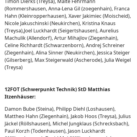
Timon Dierks (Treysa), Malte Fehrmann
(Rommershausen, Anna-Lena Gil (zoegenhain), Franca
Hahn (Kleinropperhausen), Xaver Jakimiec (Moischeid),
Nicole Jakuschinski (Neukirchen), Kristina Knaus
(Treysa),Joel Luckhardt (Seigertshausen), Aurelius
Machulik (Allendorf), Artur Mihajlov (Ziegenhain),
Celine Richhardt (Schwarzenborn), Andrej Schreiner
(Ziegenhain), Alina Sinner (Neukirchen), Jessica Steiger
(Gilserberg), Max Steigerwald (Ascherode), Julia Weigel
(Treysa)
12FOT (Schwerpunkt Technik) StD Matthias
Itzenhäuser:
Damon Bube (Steina), Philipp Diehl (Loshausen),
Mattheo Hahn (Ziegenhain), Jakob Hoos (Treysa), Julius
Jäckel (Röllshausen), Michel Jungklaus (Schrecksbach),
Paul Korzh (Todenhausen), Jason Luckhardt